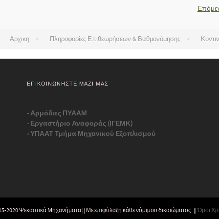
Επόμε
:
Αρχικη
>
Πληροφορίες Επιθεωρήσεων & Βαθμονόμησης
>
Κοντι
ΕΠΙΚΟΙΝΩΝΗΣΤΕ ΜΑΖΙ ΜΑΣ
-
Αρμόδιες ΠΥΑΑΜ
-
Εργαστήριο Αναφοράς (ΙΓΕΜΚ)
-
ΥΠΑΑΤ Τμήμα Μηχανικού Εξοπλισμού
15-2020 Ψεκαστικά Μηχανήματα || Με επιφύλαξη κάθε νόμιμου δικαιώματος. ||
Όροι Χ