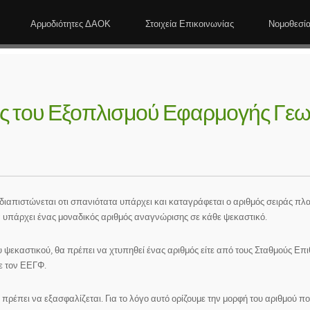
Αρμοδιότητες ΔΑΟΚ
Στοιχεία Επικοινωνίας
Νομοθεσί
ιράς του Εξοπλισμού Εφαρμογής Γ
απιστώνεται οτι σπανιότατα υπάρχει και καταγράφεται ο αριθμός σειράς πλα
α υπάρχει ένας μοναδικός αριθμός αναγνώρισης σε κάθε ψεκαστικό.
υ ψεκαστικού, θα πρέπει να χτυπηθεί ένας αριθμός είτε από τους Σταθμούς Επ
ε τον ΕΕΓΦ.
 πρέπει να εξασφαλίζεται. Για το λόγο αυτό ορίζουμε την μορφή του αριθμού πο