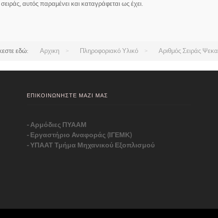
ειράς, αυτός παραμένει και καταγράφεται ως έχει.
κεστε εδώ:
Αρχικη
>
Πληροφοριακό Υλικό
>
Αριθμός Σειράς Ψεκ
ΕΠΙΚΟΙΝΩΝΗΣΤΕ ΜΑΖΙ ΜΑΣ
-
Αρμόδιες ΠΥΑΑΜ
-
Εργαστήριο Αναφοράς (ΙΓΕΜΚ)
-
ΥΠΑΑΤ Τμήμα Μηχανικού Εξοπλισμού