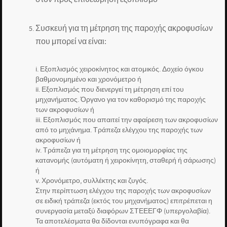
Συσκευή για τη μέτρηση της παροχής ακροφυσίων
που μπορεί να είναι:
i. Εξοπλισμός χειροκίνητος και ατομικός. Δοχείο όγκου
βαθμονομημένο και χρονόμετρο ή
ii. Εξοπλισμός που διενεργεί τη μέτρηση επί του
μηχανήματος. Όργανο για τον καθορισμό της παροχής
των ακροφυσίων ή
iii. Εξοπλισμός που απαιτεί την αφαίρεση των ακροφυσίων
από το μηχάνημα. Τράπεζα ελέγχου της παροχής των
ακροφυσίων ή
iv. Τράπεζα για τη μέτρηση της ομοιομορφίας της
κατανομής (αυτόματη ή χειροκίνητη, σταθερή ή σάρωσης)
ή
v. Χρονόμετρο, συλλέκτης και ζυγός.
Στην περίπτωση ελέγχου της παροχής των ακροφυσίων
σε ειδική τράπεζα (εκτός του μηχανήματος) επιτρέπεται η
συνεργασία μεταξύ διαφόρων ΣΤΕΕΕΓΦ (υπεργολαβία).
Τα αποτελέσματα θα δίδονται ενυπόγραφα και θα