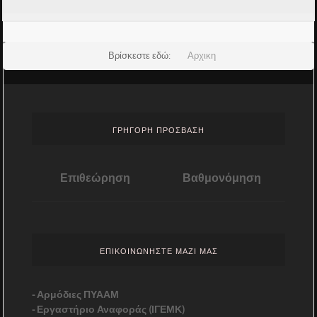
Βρίσκεστε εδώ:
Αρχικη
ΓΡΗΓΟΡΗ ΠΡΟΣΒΑΣΗ
Επιθεώρηση
Βαθμονόμηση
ΤΙ ΕΊΝΑΙ ΕΠΙΘΕΏΡΗΣΗ
ΕΠΙΚΟΙΝΩΝΗΣΤΕ ΜΑΖΙ ΜΑΣ
Τι είναι η Επιθεώρηση Εξοπλισμού Εφαρμογής Γεωργικών
Φαρμάκων Πρόκειται για τον έλεγχο της λειτουργικής κατάσ...
-
Αρμόδιες ΠΥΑΑΜ
-
Εργαστήριο Αναφοράς (ΙΓΕΜΚ)