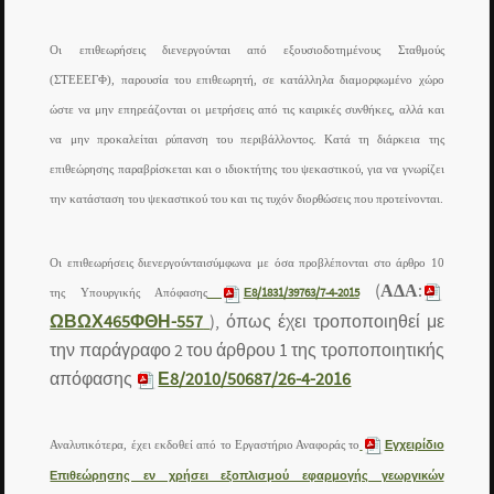
Οι επιθεωρήσεις διενεργούνται από εξουσιοδοτημένους Σταθμούς
(ΣΤΕΕΕΓΦ), παρουσία του επιθεωρητή, σε κατάλληλα διαμορφωμένο χώρο
ώστε να μην επηρεάζονται οι μετρήσεις από τις καιρικές συνθήκες, αλλά και
να μην προκαλείται ρύπανση του περιβάλλοντος. Κατά τη διάρκεια της
επιθεώρησης παραβρίσκεται και ο ιδιοκτήτης του ψεκαστικού, για να γνωρίζει
την κατάσταση του ψεκαστικού του και τις τυχόν διορθώσεις που προτείνονται.
Οι επιθεωρήσεις διενεργούνται
σύμφωνα με όσα προβλέπονται στο άρθρο 10
(
ΑΔΑ
:
της Υπουργικής Απόφασης
Ε8/1831/39763/7-4-2015
ΩΒΩΧ465ΦΘΗ-557
), όπως έχει τροποποιηθεί με
την παράγραφο 2 του άρθρου 1 της τροποποιητικής
απόφασης
Ε8/2010/50687/26-4-2016
Αναλυτικότερα, έχει εκδοθεί από το Εργαστήριο Αναφοράς το
Εγχειρίδιο
Επιθεώρησης εν χρήσει εξοπλισμού εφαρμογής γεωργικών