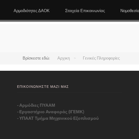
Αρμοδιότητες ΔΑΟΚ
Στοιχεία Επικοινωνίας
Νομοθεσί
Βρίσκεστε εδώ:
Αρχικη
>
Γενικές Πληροφορίες
ΕΠΙΚΟΙΝΩΝΗΣΤΕ ΜΑΖΙ ΜΑΣ
-
Αρμόδιες ΠΥΑΑΜ
-
Εργαστήριο Αναφοράς (ΙΓΕΜΚ)
-
ΥΠΑΑΤ Τμήμα Μηχανικού Εξοπλισμού