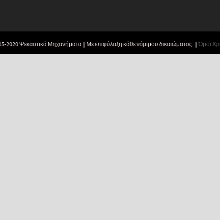
15-2020 Ψεκαστικά Μηχανήματα || Με επιφύλαξη κάθε νόμιμου δικαιώματος. ||
Όροι Χ